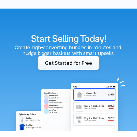
Start Selling Today!
Create high-converting bundles in minutes and 
nudge bigger baskets with smart upsells.
Get Started for Free
9:41
Recent Customers
1x Nova Pro
$29.99
John Mayers
Standard Price
$150
Soap Pack x2
Becky Hilo
$50
Airpods Pro Bundle
Adam Conso
Buy 2 = Get 1 Free
$59.99
$552
Nike Running Shoes
Standard Price
$87.00
Marie Ford
$450
Dry Fit Tshirt
Top Performing Products
Buy 2 = Get 1 Free
$87.99
Body Lotion
$2.90
Sat 1 Sept, 2:31 PM
Standard Price
$145.00
Blue Tshirt
$1.00
Sun 2 Sept, 01:31 AM
Soap Combo
$12.99
Mon 3 Sept, 12:31 AM