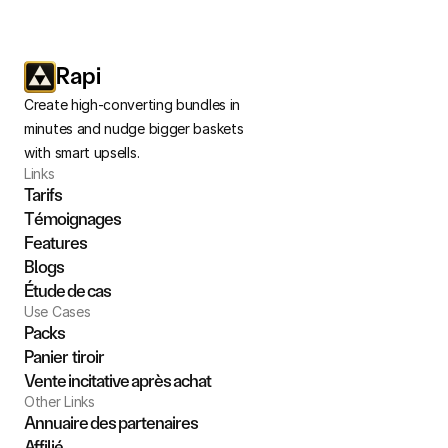
Soap Combo
$12.99
Mon 3 Sept, 12:31 AM
Rapi
Create high-converting bundles in 
minutes and nudge bigger baskets 
with smart upsells.
Links
Tarifs
Témoignages
Features
Blogs
Étude de cas
Use Cases
Packs
Panier  tiroir
Vente incitative après achat
Other Links
Annuaire des partenaires
Affilié